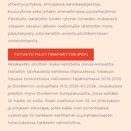
yhteistyöyrityksiä, erityyppisiä kansalaisjärjestöjä,
kouluryhmiä sekä joitakin ammattimaisia puutarharyhmiä.
Palveluita räätälöitiin kunkin ryhmän toiveiden mukaisesti.
Jokaisen vierailun jälkeen osallistujille lähetettiin myös
palautekysely, jolla kerättiin arvioita pilottikierroksen
onnistumisesta.
TUTUSTU PILOTTIRAPORTTIIN [PDF]
Kesäkauden pilottien lisäksi kehitteillä olevaa konseptia
testattiin talvikaudella kahdessa tilaisuudessa: lokakuun
lopussa toteutetussa Halloween-tapahtumassa 30.10.2025
ja Elonkierron Joulupihalla 14.12.2025-6.1.2026. Joulukuussa
pidettiin myös Elonkierron kumppanuusilta, jossa sielläkin
IG-hanke oli esillä. Iltaan osallistui noin 45 eri yhdistyksen
ja yrityksen edustajaa, jotka kaikki ovat potentiaalisia
osallistujia IG-hankkeen kehittämän puutarhakonseptin
toteutuksessa hankkeen valmistuttua.