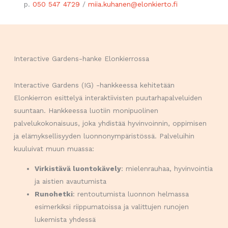
p.
050 547 4729
/
miia.kuhanen@elonkierto.fi
Interactive Gardens-hanke Elonkierrossa
Interactive Gardens (IG) -hankkeessa kehitetään
Elonkierron esittelyä interaktiivisten puutarhapalveluiden
suuntaan. Hankkeessa luotiin monipuolinen
palvelukokonaisuus, joka yhdistää hyvinvoinnin, oppimisen
ja elämyksellisyyden luonnonympäristössä. Palveluihin
kuuluivat muun muassa:
Virkistävä luontokävely
: mielenrauhaa, hyvinvointia
ja aistien avautumista
Runohetki
: rentoutumista luonnon helmassa
esimerkiksi riippumatoissa ja valittujen runojen
lukemista yhdessä