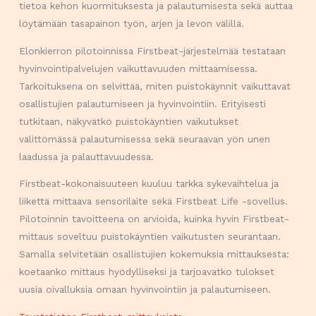
tietoa kehon kuormituksesta ja palautumisesta sekä auttaa
löytämään tasapainon työn, arjen ja levon välillä.
Elonkierron pilotoinnissa Firstbeat-järjestelmää testataan
hyvinvointipalvelujen vaikuttavuuden mittaamisessa.
Tarkoituksena on selvittää, miten puistokäynnit vaikuttavat
osallistujien palautumiseen ja hyvinvointiin. Erityisesti
tutkitaan, näkyvätkö puistokäyntien vaikutukset
välittömässä palautumisessa sekä seuraavan yön unen
laadussa ja palauttavuudessa.
Firstbeat-kokonaisuuteen kuuluu tarkka sykevaihtelua ja
liikettä mittaava sensorilaite sekä Firstbeat Life -sovellus.
Pilotoinnin tavoitteena on arvioida, kuinka hyvin Firstbeat-
mittaus soveltuu puistokäyntien vaikutusten seurantaan.
Samalla selvitetään osallistujien kokemuksia mittauksesta:
koetaanko mittaus hyödylliseksi ja tarjoavatko tulokset
uusia oivalluksia omaan hyvinvointiin ja palautumiseen.