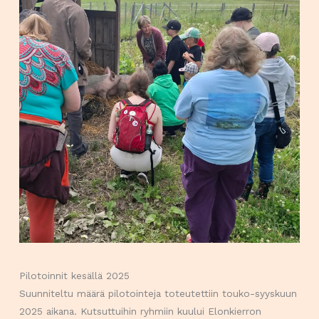
Pilotoinnit kesällä 2025
Suunniteltu määrä pilotointeja toteutettiin touko-syyskuun
2025 aikana. Kutsuttuihin ryhmiin kuului Elonkierron