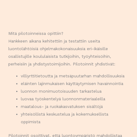
Mitä pilotoinneissa opittiin?
Hankkeen aikana kehitettiin ja testattiin useita
luontolähtöisiä ohjelmakokonaisuuksia eri-ikäisille
osallistujille koululaisista tutkijoihin, työyhteisöihin,
perheisiin ja yhdistystoimijoihin. Pilotoinnit yhdistivät:
villiyrttitietoutta ja metsäpuutarhan mahdollisuuksia
eläinten lajinmukaisen käyttäytymisen havainnointia
luonnon monimuotoisuuden tarkastelua
luovaa työskentelyä luonnonmateriaaleilla
maatalous- ja ruokakasvatuksen sisältöjä
yhteisöllistä keskustelua ja kokemuksellista
oppimista
Pilotoinnit osoittivat, että luontoympäristö mahdollistaa