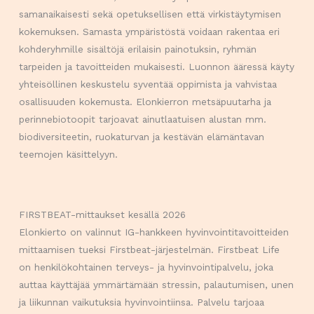
samanaikaisesti sekä opetuksellisen että virkistäytymisen
kokemuksen. Samasta ympäristöstä voidaan rakentaa eri
kohderyhmille sisältöjä erilaisin painotuksin, ryhmän
tarpeiden ja tavoitteiden mukaisesti. Luonnon ääressä käyty
yhteisöllinen keskustelu syventää oppimista ja vahvistaa
osallisuuden kokemusta. Elonkierron metsäpuutarha ja
perinnebiotoopit tarjoavat ainutlaatuisen alustan mm.
biodiversiteetin, ruokaturvan ja kestävän elämäntavan
teemojen käsittelyyn.
FIRSTBEAT-mittaukset kesällä 2026
Elonkierto on valinnut IG-hankkeen hyvinvointitavoitteiden
mittaamisen tueksi Firstbeat-järjestelmän. Firstbeat Life
on henkilökohtainen terveys- ja hyvinvointipalvelu, joka
auttaa käyttäjää ymmärtämään stressin, palautumisen, unen
ja liikunnan vaikutuksia hyvinvointiinsa. Palvelu tarjoaa