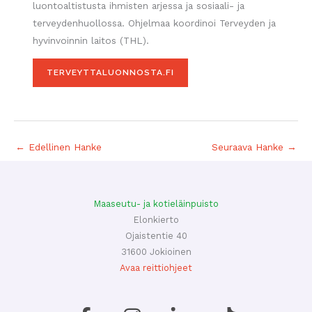
luontoaltistusta ihmisten arjessa ja sosiaali- ja
terveydenhuollossa. Ohjelmaa koordinoi Terveyden ja
hyvinvoinnin laitos (THL).
TERVEYTTALUONNOSTA.FI
←
Edellinen Hanke
Seuraava Hanke
→
Maaseutu- ja kotieläinpuisto
Elonkierto
Ojaistentie 40
31600 Jokioinen
Avaa reittiohjeet