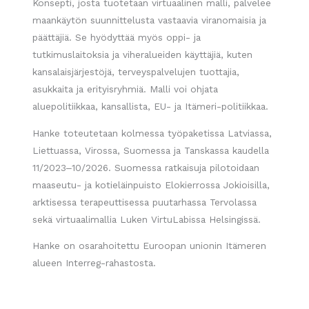
Konsepti, josta tuotetaan virtuaalinen malli, palvelee
maankäytön suunnittelusta vastaavia viranomaisia ja
päättäjiä. Se hyödyttää myös oppi- ja
tutkimuslaitoksia ja viheralueiden käyttäjiä, kuten
kansalaisjärjestöjä, terveyspalvelujen tuottajia,
asukkaita ja erityisryhmiä. Malli voi ohjata
aluepolitiikkaa, kansallista, EU- ja Itämeri-politiikkaa.
Hanke toteutetaan kolmessa työpaketissa Latviassa,
Liettuassa, Virossa, Suomessa ja Tanskassa kaudella
11/2023‒10/2026. Suomessa ratkaisuja pilotoidaan
maaseutu- ja kotieläinpuisto Elokierrossa Jokioisilla,
arktisessa terapeuttisessa puutarhassa Tervolassa
sekä virtuaalimallia Luken VirtuLabissa Helsingissä.
Hanke on osarahoitettu Euroopan unionin Itämeren
alueen Interreg-rahastosta.