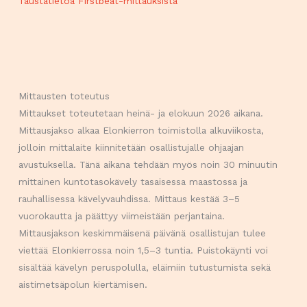
Taustatietoa Firstbeat-mittauksista
Mittausten toteutus
Mittaukset toteutetaan heinä- ja elokuun 2026 aikana.
Mittausjakso alkaa Elonkierron toimistolla alkuviikosta,
jolloin mittalaite kiinnitetään osallistujalle ohjaajan
avustuksella. Tänä aikana tehdään myös noin 30 minuutin
mittainen kuntotasokävely tasaisessa maastossa ja
rauhallisessa kävelyvauhdissa. Mittaus kestää 3–5
vuorokautta ja päättyy viimeistään perjantaina.
Mittausjakson keskimmäisenä päivänä osallistujan tulee
viettää Elonkierrossa noin 1,5–3 tuntia. Puistokäynti voi
sisältää kävelyn peruspolulla, eläimiin tutustumista sekä
aistimetsäpolun kiertämisen.