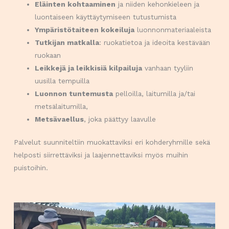
Eläinten kohtaaminen
ja niiden kehonkieleen ja
luontaiseen käyttäytymiseen tutustumista
Ympäristötaiteen kokeiluja
luonnonmateriaaleista
Tutkijan matkalla
: ruokatietoa ja ideoita kestävään
ruokaan
Leikkejä ja leikkisiä kilpailuja
vanhaan tyyliin
uusilla tempuilla
Luonnon tuntemusta
pelloilla, laitumilla ja/tai
metsälaitumilla,
Metsävaellus
, joka päättyy laavulle
Palvelut suunniteltiin muokattaviksi eri kohderyhmille sekä
helposti siirrettäviksi ja laajennettaviksi myös muihin
puistoihin.