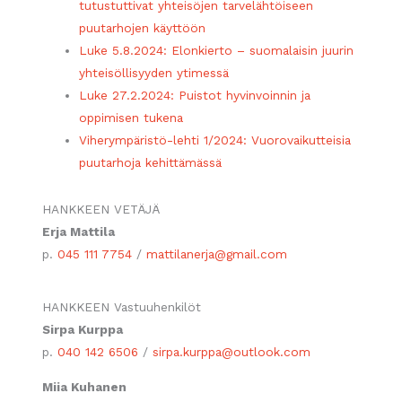
tutustuttivat yhteisöjen tarvelähtöiseen
puutarhojen käyttöön
Luke 5.8.2024: Elonkierto – suomalaisin juurin
yhteisöllisyyden ytimessä
Luke 27.2.2024: Puistot hyvinvoinnin ja
oppimisen tukena
Viherympäristö-lehti 1/2024: Vuorovaikutteisia
puutarhoja kehittämässä
HANKKEEN VETÄJÄ
Erja Mattila
p.
045
111 7754
/
mattilanerja@gmail.com
HANKKEEN Vastuuhenkilöt
Sirpa Kurppa
p.
040 142 6506
/
sirpa.kurppa@outlook.com
Miia Kuhanen