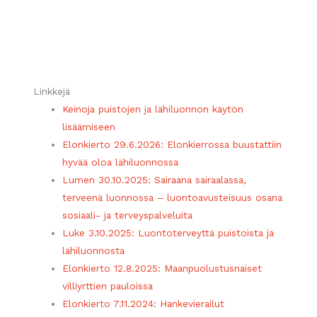
Linkkejä
Keinoja puistojen ja lähiluonnon käytön
lisäämiseen
Elonkierto 29.6.2026: Elonkierrossa buustattiin
hyvää oloa lähiluonnossa
Lumen 30.10.2025: Sairaana sairaalassa,
terveenä luonnossa – luontoavusteisuus osana
sosiaali- ja terveyspalveluita
Luke 3.10.2025: Luontoterveyttä puistoista ja
lähiluonnosta
Elonkierto 12.8.2025: Maanpuolustusnaiset
villiyrttien pauloissa
Elonkierto 7.11.2024: Hankevierailut