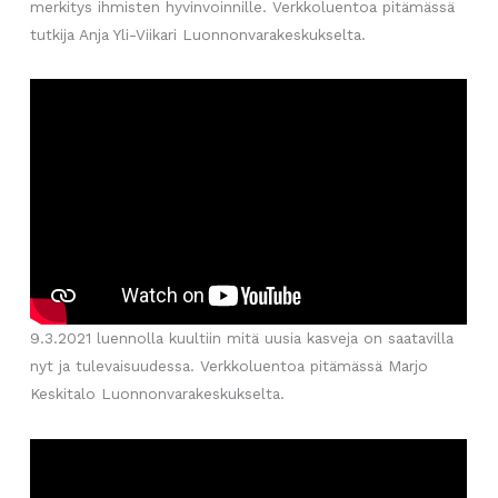
merkitys ihmisten hyvinvoinnille. Verkkoluentoa pitämässä
tutkija Anja Yli-Viikari Luonnonvarakeskukselta.
9.3.2021 luennolla kuultiin mitä uusia kasveja on saatavilla
nyt ja tulevaisuudessa. Verkkoluentoa pitämässä Marjo
Keskitalo Luonnonvarakeskukselta.