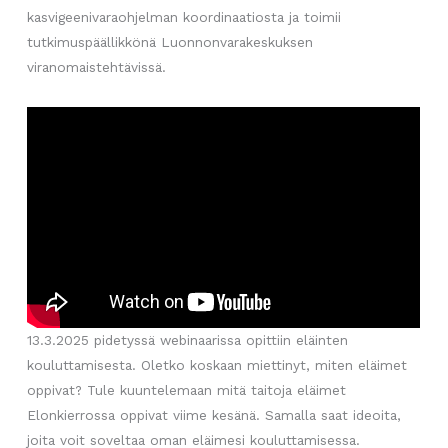
kasvigeenivaraohjelman koordinaatiosta ja toimii
tutkimuspäällikkönä Luonnonvarakeskuksen
viranomaistehtävissä.
13.3.2025 pidetyssä webinaarissa opittiin eläinten
kouluttamisesta. Oletko koskaan miettinyt, miten eläimet
oppivat? Tule kuuntelemaan mitä taitoja eläimet
Elonkierrossa oppivat viime kesänä. Samalla saat ideoita,
joita voit soveltaa oman eläimesi kouluttamisessa.