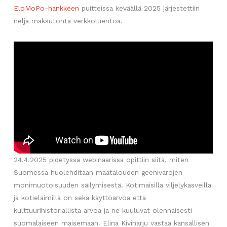
EloMoPo-hankkeen
puitteissa keväällä 2025 järjestettiin
neljä maksutonta verkkoluentoa.
24.4.2025 pidetyssä webinaarissa opittiin siitä, miten
Suomessa huolehditaan maatalouden geenivarojen
monimuotoisuuden säilymisestä. Kotimaisilla viljelykasveilla
ja kotieläimillä on sekä käyttöarvoa että
kulttuurihistoriallista arvoa ja ne kuuluvat olennaisesti
suomalaiseen maisemaan. Elina Kiviharju vastaa kansallisen