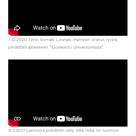
7.12.2020 Timo Ilomäki Lounais-Hämeen Uranus ry:stä
johdatteli aiheeseen ”Elonkierto Universumissa”.
9.2.2021 luennolla pohdittiin sitä, että mikä on luonnon