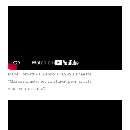
Mervi Honkatukia luennoi 6.11.2020 aiheesta
”Maatiaiskotieläimet säilyttävät perinnöllistä
monimuotoisuutta”.