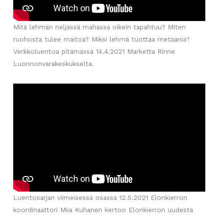
Mitä lehmän neljässä mahassa oikein tapahtuu? Miten
ruohosta tulee maitoa? Miksi lehmä tuottaa metaania?
Verkkoluentoa pitämässä 14.4.2021 Marketta Rinne
Luonnonvarakeskukselta.
Luentosarjan viimeisessä osassa 12.5.2021 Elonkierron
koordinaattori Miia Kuhanen kertoo Elonkierron uudesta