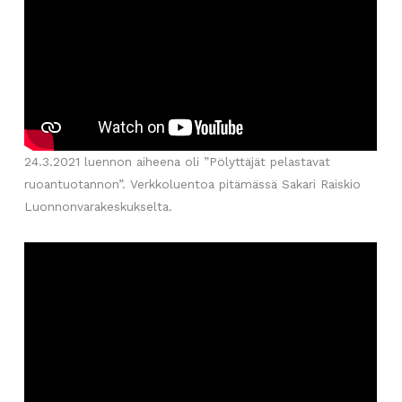
24.3.2021 luennon aiheena oli ”Pölyttäjät pelastavat
ruoantuotannon”. Verkkoluentoa pitämässä Sakari Raiskio
Luonnonvarakeskukselta.