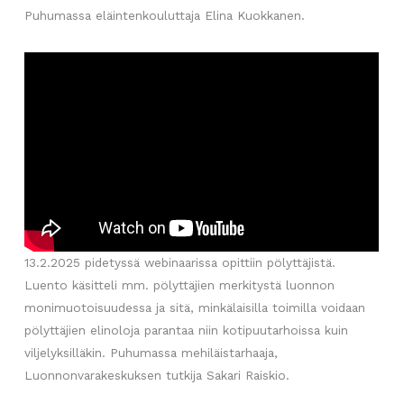
Puhumassa eläintenkouluttaja Elina Kuokkanen.
13.2.2025 pidetyssä webinaarissa opittiin pölyttäjistä.
Luento käsitteli mm. pölyttäjien merkitystä luonnon
monimuotoisuudessa ja sitä, minkälaisilla toimilla voidaan
pölyttäjien elinoloja parantaa niin kotipuutarhoissa kuin
viljelyksilläkin. Puhumassa mehiläistarhaaja,
Luonnonvarakeskuksen tutkija Sakari Raiskio.