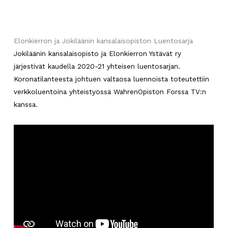
Elonkierron ja Jokiläänin kansalaisopiston Luentosarja
Jokiläänin kansalaisopisto ja Elonkierron Ystävät ry
järjestivät kaudella 2020-21 yhteisen luentosarjan.
Koronatilanteesta johtuen valtaosa luennoista toteutettiin
verkkoluentoina yhteistyössä WahrenOpiston Forssa TV:n
kanssa.