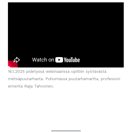
16.1.2025 pidetyssä webinaarissa opittiin syötävästä
metsäpuutarhasta. Puhumassa puutarhamartta, professori
emerita Raija Tahvonen.