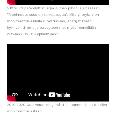
5.10.2020 perehdyttiin Sirpa Kurpan johdolla aiheeseen
”Monimuotoisuus on turvallisuutta”. Mitä yhteyksiä on
monimuotoisuudella ruokaturvaan, energiaturvaan,
hyvinvointiimme ja terveyteemme, myös meneillään
olevaan COVID19 epidemiaan?
20.10.2020 Outi Vesakoski johdatteli luonnon ja kulttuurien
monimuotoisuuteen.