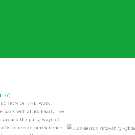
 RY)
TECTION OF THE PARK
e park with all its heart. The
rs around the park, ways of
goal is to create permanence