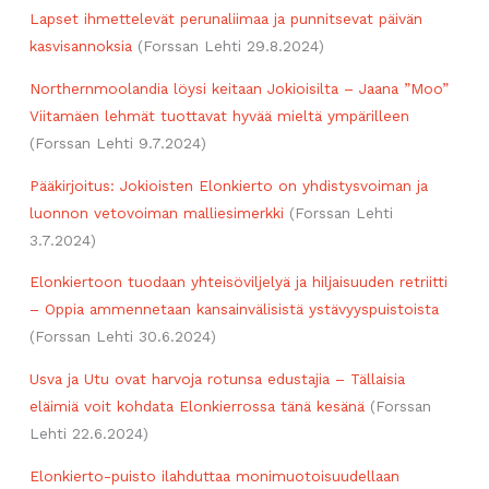
Lapset ihmettelevät perunaliimaa ja punnitsevat päivän
kasvisannoksia
(Forssan Lehti 29.8.2024)
Northernmoolandia löysi keitaan Jokioisilta – Jaana ”Moo”
Viitamäen lehmät tuottavat hyvää mieltä ympärilleen
(Forssan Lehti 9.7.2024)
Pääkirjoitus: Jokioisten Elonkierto on yhdistysvoiman ja
luonnon vetovoiman malliesimerkki
(Forssan Lehti
3.7.2024)
Elonkiertoon tuodaan yhteisöviljelyä ja hiljaisuuden retriitti
– Oppia ammennetaan kansainvälisistä ystävyyspuistoista
(Forssan Lehti 30.6.2024)
Usva ja Utu ovat harvoja rotunsa edustajia – Tällaisia
eläimiä voit kohdata Elonkierrossa tänä kesänä
(Forssan
Lehti 22.6.2024)
Elonkierto-puisto ilahduttaa monimuotoisuudellaan