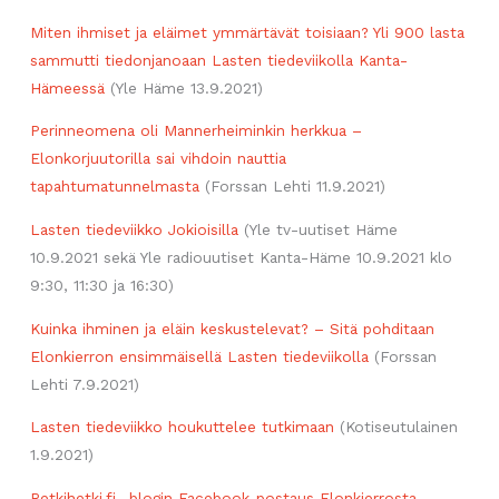
Miten ihmiset ja eläimet ymmärtävät toisiaan? Yli 900 lasta
sammutti tiedonjanoaan Lasten tiedeviikolla Kanta-
Hämeessä
(Yle Häme 13.9.2021)
Perinneomena oli Mannerheiminkin herkkua –
Elonkorjuutorilla sai vihdoin nauttia
tapahtumatunnelmasta
(Forssan Lehti 11.9.2021)
Lasten tiedeviikko Jokioisilla
(Yle tv-uutiset Häme
10.9.2021 sekä Yle radiouutiset Kanta-Häme 10.9.2021 klo
9:30, 11:30 ja 16:30)
Kuinka ihminen ja eläin keskustelevat? – Sitä pohditaan
Elonkierron ensimmäisellä Lasten tiedeviikolla
(Forssan
Lehti 7.9.2021)
Lasten tiedeviikko houkuttelee tutkimaan
(Kotiseutulainen
1.9.2021)
Retkihetki.fi -blogin Facebook-postaus Elonkierrosta