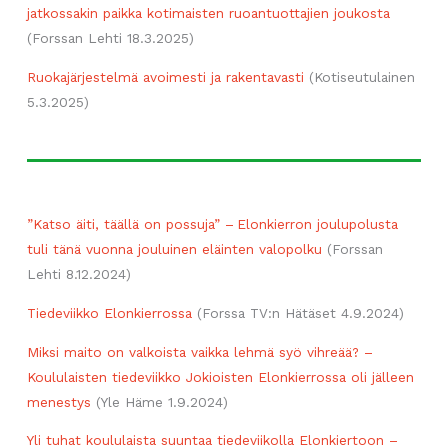
jatkossakin paikka kotimaisten ruoantuottajien joukosta
(Forssan Lehti 18.3.2025)
Ruokajärjestelmä avoimesti ja rakentavasti
(Kotiseutulainen
5.3.2025)
”Katso äiti, täällä on possuja” – Elonkierron joulupolusta
tuli tänä vuonna jouluinen eläinten valopolku
(Forssan
Lehti 8.12.2024)
Tiedeviikko Elonkierrossa
(Forssa TV:n Hätäset 4.9.2024)
Miksi maito on valkoista vaikka lehmä syö vihreää? –
Koululaisten tiedeviikko Jokioisten Elonkierrossa oli jälleen
menestys
(Yle Häme 1.9.2024)
Yli tuhat koululaista suuntaa tiedeviikolla Elonkiertoon –