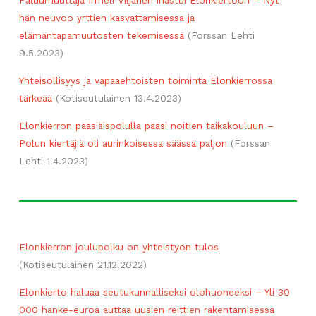
Paluumuuttaja Irmeli Viljanen ihastui Elonkiertoon – Nyt
hän neuvoo yrttien kasvattamisessa ja
elämäntapamuutosten tekemisessä
(Forssan Lehti
9.5.2023)
Yhteisöllisyys ja vapaaehtoisten toiminta Elonkierrossa
tärkeää
(Kotiseutulainen 13.4.2023)
Elonkierron pääsiäispolulla pääsi noitien taikakouluun –
Polun kiertäjiä oli aurinkoisessa säässä paljon
(Forssan
Lehti 1.4.2023)
Elonkierron joulupolku on yhteistyön tulos
(Kotiseutulainen 21.12.2022)
Elonkierto haluaa seutukunnalliseksi olohuoneeksi – Yli 30
000 hanke-euroa auttaa uusien reittien rakentamisessa