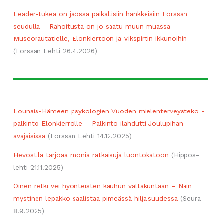
Leader-​tukea on jaossa paikallisiin hankkeisiin Forssan
seudulla – Rahoitusta on jo saatu muun muassa
Museorautatielle, Elonkiertoon ja Vikspirtin ikkunoihin
(Forssan Lehti 26.4.2026)
Lounais-​Hämeen psykologien Vuoden mielenterveysteko -
palkinto Elonkierrolle – Palkinto ilahdutti Joulupihan
avajaisissa
(Forssan Lehti 14.12.2025)
Hevostila tarjoaa monia ratkaisuja luontokatoon
(Hippos-
lehti 21.11.2025)
Öinen retki vei hyönteisten kauhun valtakuntaan – Näin
mystinen lepakko saalistaa pimeässä hiljaisuudessa
(Seura
8.9.2025)