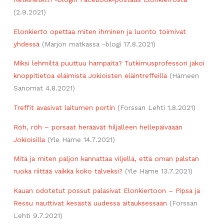
(2.9.2021)
Elonkierto opettaa miten ihminen ja luonto toimivat
yhdessä
(Marjon matkassa -blogi 17.8.2021)
Miksi lehmiltä puuttuu hampaita? Tutkimusprofessori jakoi
knoppitietoa eläimistä Jokioisten eläintreffeillä
(Hämeen
Sanomat 4.8.2021)
Treffit avasivat laitumen portin
(Forssan Lehti 1.8.2021)
Röh, röh – porsaat heräävät hiljalleen hellepäiväään
Jokioisilla
(Yle Häme 14.7.2021)
Mitä ja miten paljon kannattaa viljellä, että oman palstan
ruoka riittää vaikka koko talveksi?
(Yle Häme 13.7.2021)
Kauan odotetut possut palasivat Elonkiertoon – Pipsa ja
Ressu nauttivat kesästä uudessa aitauksessaan
(Forssan
Lehti 9.7.2021)