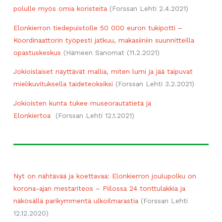
polulle myös omia koristeita
(Forssan Lehti 2.4.2021)
Elonkierron tiedepuistolle 50 000 euron tukipotti –
Koordinaattorin työpesti jatkuu, makasiiniin suunnitteilla
opastuskeskus
(Hämeen Sanomat (11.2.2021)
Jokioislaiset näyttävät mallia, miten lumi ja jää taipuvat
mielikuvituksella taideteoksiksi
(Forssan Lehti 3.2.2021)
Jokioisten kunta tukee museorautatietä ja
Elonkiertoa
(Forssan Lehti 12.1.2021)
Nyt on nähtävää ja koettavaa: Elonkierron joulupolku on
korona-ajan mestariteos – Piilossa 24 tonttulakkia ja
näkösällä parikymmentä ulkoilmarastia
(Forssan Lehti
12.12.2020)