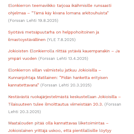
Elonkierron teemaviikko tarjoaa ikäihmisille runsaasti
ohjelmaa – ”Tämä käy kivana lomana arkitouhuista”
(Forssan Lehti 19.8.2025)
Syötävä metsäpuutarha on helppohoitoinen ja
ilmastoystävällinen
(YLE 7.8.2025)
Jokioisten Elonkierrolla riittää ystäviä kauempanakin – Ja
ympäri vuoden
(Forssan Lehti 13.4.2025)
Elonkierron sillan valmistelu jatkuu Jokioisilla –
Kunnanjohtaja Matilainen: ”Pidän hanketta erityisen
kannatettavana”
(Forssan Lehti 20.3.2025)
Kestävästä ruokajärjestelmästä keskustellaan Jokioisilla –
Tilaisuuteen tulee ilmoittautua viimeistään 20.3.
(Forssan
Lehti 20.3.2025)
Maatalouden pitää olla kannattavaa liiketoimintaa –
Jokioislainen yrittäjä uskoo, että pientilallisille löytyy