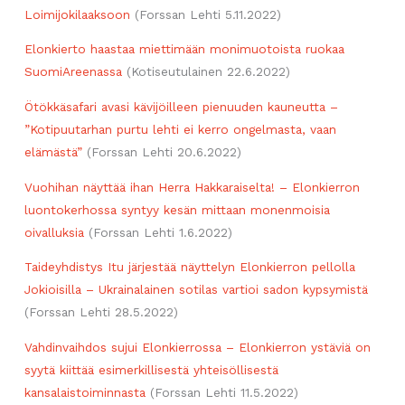
Loimijokilaaksoon
(Forssan Lehti 5.11.2022)
Elonkierto haastaa miettimään monimuotoista ruokaa
SuomiAreenassa
(Kotiseutulainen 22.6.2022)
Ötökkäsafari avasi kävijöilleen pienuuden kauneutta –
”Kotipuutarhan purtu lehti ei kerro ongelmasta, vaan
elämästä”
(Forssan Lehti 20.6.2022)
Vuohihan näyttää ihan Herra Hakkaraiselta! – Elonkierron
luontokerhossa syntyy kesän mittaan monenmoisia
oivalluksia
(Forssan Lehti 1.6.2022)
Taideyhdistys Itu järjestää näyttelyn Elonkierron pellolla
Jokioisilla – Ukrainalainen sotilas vartioi sadon kypsymistä
(Forssan Lehti 28.5.2022)
Vahdinvaihdos sujui Elonkierrossa – Elonkierron ystäviä on
syytä kiittää esimerkillisestä yhteisöllisestä
kansalaistoiminnasta
(Forssan Lehti 11.5.2022)