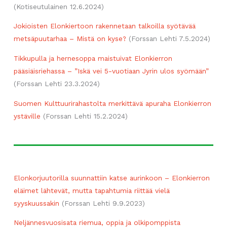
(Kotiseutulainen 12.6.2024)
Jokioisten Elonkiertoon rakennetaan talkoilla syötävää
metsäpuutarhaa – Mistä on kyse?
(Forssan Lehti 7.5.2024)
Tikkupulla ja hernesoppa maistuivat Elonkierron
pääsiäisriehassa – ”Iskä vei 5-​vuotiaan Jyrin ulos syömään”
(Forssan Lehti 23.3.2024)
Suomen Kulttuurirahastolta merkittävä apuraha Elonkierron
ystäville
(Forssan Lehti 15.2.2024)
Elonkorjuutorilla suunnattiin katse aurinkoon – Elonkierron
eläimet lähtevät, mutta tapahtumia riittää vielä
syyskuussakin
(Forssan Lehti 9.9.2023)
Neljännesvuosisata riemua, oppia ja olkipomppista