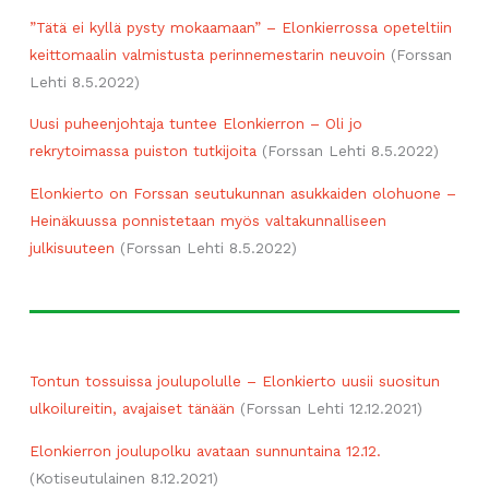
”Tätä ei kyllä pysty mokaamaan” – Elonkierrossa opeteltiin
keittomaalin valmistusta perinnemestarin neuvoin
(Forssan
Lehti 8.5.2022)
Uusi puheenjohtaja tuntee Elonkierron – Oli jo
rekrytoimassa puiston tutkijoita
(Forssan Lehti 8.5.2022)
Elonkierto on Forssan seutukunnan asukkaiden olohuone –
Heinäkuussa ponnistetaan myös valtakunnalliseen
julkisuuteen
(Forssan Lehti 8.5.2022)
Tontun tossuissa joulupolulle – Elonkierto uusii suositun
ulkoilureitin, avajaiset tänään
(Forssan Lehti 12.12.2021)
Elonkierron joulupolku avataan sunnuntaina 12.12.
(Kotiseutulainen 8.12.2021)