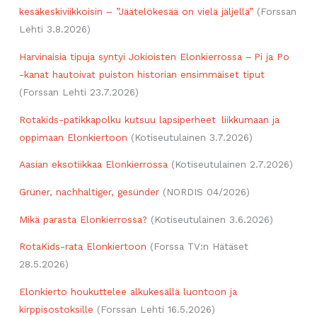
kesäkeskiviikkoisin – ”Jäätelökesää on vielä jäljellä”
(Forssan
Lehti 3.8.2026)
Harvinaisia tipuja syntyi Jokioisten Elonkierrossa – Pi ja Po
-kanat hautoivat puiston historian ensimmäiset tiput
(Forssan Lehti 23.7.2026)
Rotakids-patikkapolku kutsuu lapsiperheet liikkumaan ja
oppimaan Elonkiertoon
(Kotiseutulainen 3.7.2026)
Aasian eksotiikkaa Elonkierrossa
(Kotiseutulainen 2.7.2026)
Grüner, nachhaltiger, gesünder
(NORDIS 04/2026)
Mikä parasta Elonkierrossa?
(Kotiseutulainen 3.6.2026)
RotaKids-rata Elonkiertoon
(Forssa TV:n Hätäset
28.5.2026)
Elonkierto houkuttelee alkukesällä luontoon ja
kirppisostoksille
(Forssan Lehti 16.5.2026)