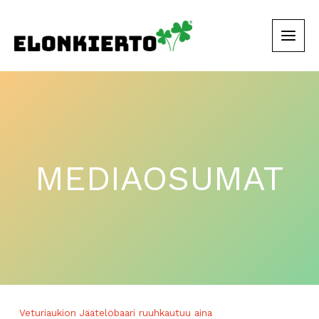
Siirry
sisältöön
MEDIAOSUMAT
Veturiaukion Jäätelöbaari ruuhkautuu aina