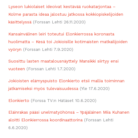
Lyseon lukiolaiset ideoivat kestävää ruokatarjontaa –
Kolme parasta ideaa jalostuu jatkossa kokkiopiskelijoiden
käsittelyssä
(Forssan Lehti 26.11.2020)
Kansainvälinen leiri toteutui Elonkierrossa koronasta
huolimatta – Kesä toi Jokioisille kotimaisten matkailijoiden
vyöryn
(Forssan Lehti 7.9.2020)
Suosittu lasten maatalousnäyttely Mansikki siirtyy ensi
vuoteen
(Forssan Lehti 1.7.2020)
Jokioisten elämyspuisto Elonkierto etsii mallia toiminnan
jatkamiseksi myös tulevaisuudessa
(Yle 17.6.2020)
Elonkierto
(Forssa TV:n Hätäset 10.6.2020)
Eläinrakas pääsi unelmatyöhönsä – Ypäjäläinen Miia Kuhanen
aloitti Elonkierrossa koordinaattorina
(Forssan Lehti
6.6.2020)