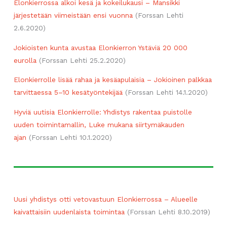
Elonkierrossa alkoi kesä ja kokeilukausi – Mansikki
järjestetään viimeistään ensi vuonna
(Forssan Lehti
2.6.2020)
Jokioisten kunta avustaa Elonkierron Ystäviä 20 000
eurolla
(Forssan Lehti 25.2.2020)
Elonkierrolle lisää rahaa ja kesäapulaisia – Jokioinen palkkaa
tarvittaessa 5–10 kesätyöntekijää
(Forssan Lehti 14.1.2020)
Hyviä uutisia Elonkierrolle: Yhdistys rakentaa puistolle
uuden toimintamallin, Luke mukana siirtymäkauden
ajan
(Forssan Lehti 10.1.2020)
Uusi yhdistys otti vetovastuun Elonkierrossa – Alueelle
kaivattaisiin uudenlaista toimintaa
(Forssan Lehti 8.10.2019)