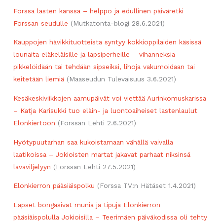
Forssa lasten kanssa – helppo ja edullinen päiväretki
Forssan seudulle
(Mutkatonta-blogi 28.6.2021)
Kauppojen hävikkituotteista syntyy kokkioppilaiden käsissä
lounaita eläkeläisille ja lapsiperheille – vihanneksia
pikkelöidään tai tehdään sipseiksi, lihoja vakumoidaan tai
keitetään liemiä
(Maaseudun Tulevaisuus 3.6.2021)
Kesäkeskiviikkojen aamupäivät voi viettää Aurinkomuskarissa
– Katja Karisukki tuo eläin- ja luontoaiheiset lastenlaulut
Elonkiertoon
(Forssan Lehti 2.6.2021)
Hyötypuutarhan saa kukoistamaan vähällä vaivalla
laatikoissa – Jokioisten martat jakavat parhaat niksinsä
lavaviljelyyn
(Forssan Lehti 27.5.2021)
Elonkierron pääsiäispolku
(Forssa TV:n Hätäset 1.4.2021)
Lapset bongasivat munia ja tipuja Elonkierron
pääsiäispolulla Jokioisilla – Teerimäen päiväkodissa oli tehty