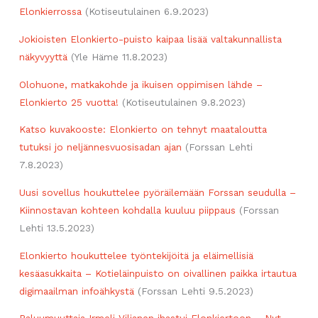
Elonkierrossa
(Kotiseutulainen 6.9.2023)
Jokioisten Elonkierto-puisto kaipaa lisää valtakunnallista
näkyvyyttä
(Yle Häme 11.8.2023)
Olohuone, matkakohde ja ikuisen oppimisen lähde –
Elonkierto 25 vuotta!
(Kotiseutulainen 9.8.2023)
Katso kuvakooste: Elonkierto on tehnyt maataloutta
tutuksi jo neljännesvuosisadan ajan
(Forssan Lehti
7.8.2023)
Uusi sovellus houkuttelee pyöräilemään Forssan seudulla –
Kiinnostavan kohteen kohdalla kuuluu piippaus
(Forssan
Lehti 13.5.2023)
Elonkierto houkuttelee työntekijöitä ja eläimellisiä
kesäasukkaita – Kotieläinpuisto on oivallinen paikka irtautua
digimaailman infoähkystä
(Forssan Lehti 9.5.2023)