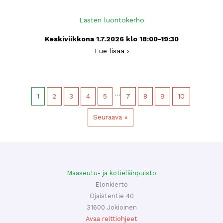
Lasten luontokerho
Keskiviikkona 1.7.2026 klo 18:00-19:30
Lue lisää ›
…
1
2
3
4
5
7
8
9
10
Seuraava »
Maaseutu- ja kotieläinpuisto
Elonkierto
Ojaistentie 40
31600 Jokioinen
Avaa reittiohjeet