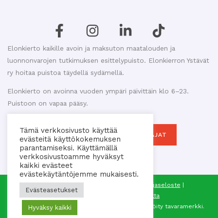
Elonkierto kaikille avoin ja maksuton maatalouden ja
luonnonvarojen tutkimuksen esittelypuisto. Elonkierron Ystävät
ry hoitaa puistoa täydellä sydämellä.
Elonkierto on avoinna vuoden ympäri päivittäin klo 6–23.
Puistoon on vapaa pääsy.
Tämä verkkosivusto käyttää
MAKASIINIKAHVILAN AUKIOLOAJAT
evästeitä käyttökokemuksen
parantamiseksi. Käyttämällä
verkkosivustoamme hyväksyt
kaikki evästeet
evästekäytäntöjemme mukaisesti.
© 2026 Elonkierron Ystävät ry |
Tietosuojaseloste
|
Evästeasetukset
Saavutettavuusseloste
|
Sivukartta
®
Elonkierto
on Elonkierron Ystävät ry:n rekisteröity tavaramerkki.
Hyväksy kaikki