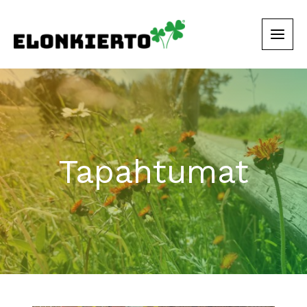
Siirry
sisältöön
Tapahtumat