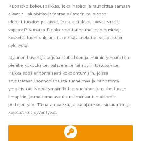
Kaipaatko kokouspaikkaa, joka inspiroi ja rauhoittaa samaan
aikaan? Haluaisitko järjestää palaverin tai pienen
ideointituokion paikassa, jossa ajatukset saavat virrata
vapaasti? Vuokraa Elonkierron tunnelmallinen huvimaja
keskeltä luonnonkaunista metsäsaareketta, viljapeltojen
syleilystä.
Idyllinen huvimaja tarjoaa rauhallisen ja intiimin ympäristön
pienille kokouksille, palavereille tai suunnittelupäiville.
Paikka sopii erinomaisesti kokoontumisiin, joissa
arvostetaan luonnonläheistä tunnelmaa ja häiriötöntä
ympäristöä. Metsä ympärillä luo suojaisan ja rauhoittavan
ilmapiirin, ja maisema avautuu silmänkantamattomiin
peltojen ylle. Tämä on paikka, jossa ajatukset kirkastuvat ja
keskustelut syventyvät.