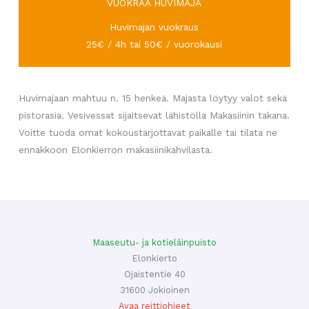
VUOKRAA HUVIMAJA
Huvimajan vuokraus
25€ / 4h tai 50€ / vuorokausi
Huvimajaan mahtuu n. 15 henkeä. Majasta löytyy valot sekä
pistorasia. Vesivessat sijaitsevat lähistöllä Makasiinin takana.
Voitte tuoda omat kokoustarjottavat paikalle tai tilata ne
ennakkoon Elonkierron makasiinikahvilasta.
Maaseutu- ja kotieläinpuisto
Elonkierto
Ojaistentie 40
31600 Jokioinen
Avaa reittiohjeet