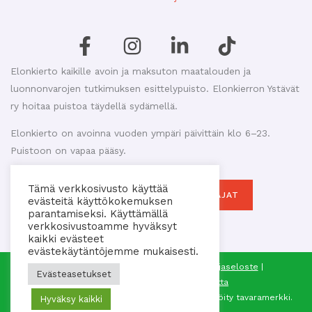
Elonkierto kaikille avoin ja maksuton maatalouden ja
luonnonvarojen tutkimuksen esittelypuisto. Elonkierron Ystävät
ry hoitaa puistoa täydellä sydämellä.
Elonkierto on avoinna vuoden ympäri päivittäin klo 6–23.
Puistoon on vapaa pääsy.
Tämä verkkosivusto käyttää
MAKASIINIKAHVILAN AUKIOLOAJAT
evästeitä käyttökokemuksen
parantamiseksi. Käyttämällä
verkkosivustoamme hyväksyt
kaikki evästeet
evästekäytäntöjemme mukaisesti.
© 2026 Elonkierron Ystävät ry |
Tietosuojaseloste
|
Evästeasetukset
Saavutettavuusseloste
|
Sivukartta
®
Elonkierto
on Elonkierron Ystävät ry:n rekisteröity tavaramerkki.
Hyväksy kaikki