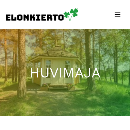
Siirry
sisältöön
HUVIMAJA