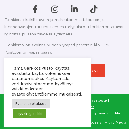
Elonkierto kaikille avoin ja maksuton maatalouden ja
luonnonvarojen tutkimuksen esittelypuisto. Elonkierron Ystävät
ry hoitaa puistoa täydellä sydämellä.
Elonkierto on avoinna vuoden ympäri päivittäin klo 6–23.
Puistoon on vapaa pääsy.
Tämä verkkosivusto käyttää
MAKASIINIKAHVILAN AUKIOLOAJAT
evästeitä käyttökokemuksen
parantamiseksi. Käyttämällä
verkkosivustoamme hyväksyt
kaikki evästeet
evästekäytäntöjemme mukaisesti.
© 2026 Elonkierron Ystävät ry |
Tietosuojaseloste
|
Evästeasetukset
Saavutettavuusseloste
|
Sivukartta
®
Elonkierto
on Elonkierron Ystävät ry:n rekisteröity tavaramerkki.
Hyväksy kaikki
Webdesign
Miuko Media