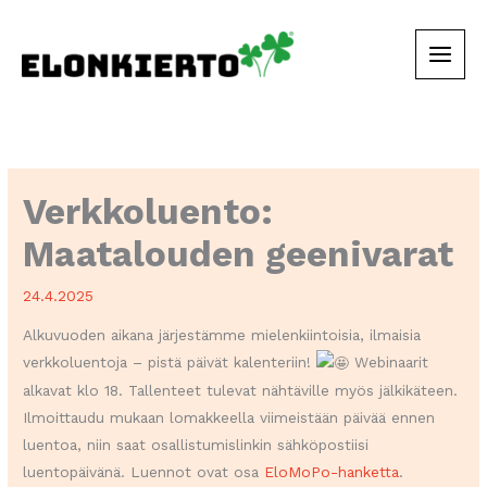
Siirry
sisältöön
Verkkoluento:
Maatalouden geenivarat
24.4.2025
Alkuvuoden aikana järjestämme mielenkiintoisia, ilmaisia
verkkoluentoja – pistä päivät kalenteriin!
Webinaarit
alkavat klo 18. Tallenteet tulevat nähtäville myös jälkikäteen.
Ilmoittaudu mukaan lomakkeella viimeistään päivää ennen
luentoa, niin saat osallistumislinkin sähköpostiisi
luentopäivänä. Luennot ovat osa
EloMoPo-hanketta
.