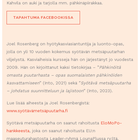
Kahvila on auki ja tarjolla mm. pähkinäpiirakkaa.
TAPAHTUMA FACEBOOKISSA
Joel Rosenberg on hyötykasviasiantuntija ja luonto-opas,
jolla on yli 10 vuoden kokemus syötävän metsäpuutarhan
viljelystä. Kasviaiheisia kursseja hän on järjestänyt jo vuodesta
2009. Hän on kirjoittanut kaksi tietokirjaa – ”
Pähkinöitä
omasta puutarhasta – opas suomalaisten pähkinöiden
kasvattamiseen
” (Into, 2021) sekä ”
Syötävä metsäpuutarha
– johdatus suunnitteluun ja lajistoon
” (Into, 2023).
Lue lisää aiheesta ja Joel Rosenbergistä:
www.syötävämetsäpuutarha.fi
Syötävä metsäpuutarha on saanut rahoitusta
EloMoPo-
hankkeesta
, joka on saanut rahoitusta EU:n
maaseuturahastosta Leader-ryhmä LounaPlussa ry:ltä.