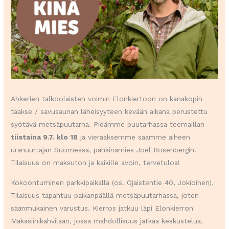
Ahkerien talkoolaisten voimin Elonkiertoon on kanakopin
taakse / savusaunan läheisyyteen kevään aikana perustettu
syötävä metsäpuutarha. Pidämme puutarhassa teemaillan
tiistaina 9.7. klo 18
ja vieraaksemme saamme aiheen
uranuurtajan Suomessa, pähkinämies Joel Rosenbergin.
Tilaisuus on maksuton ja kaikille avoin, tervetuloa!
Kokoontuminen parkkipaikalla (os. Ojaistentie 40, Jokioinen).
Tilaisuus tapahtuu paikanpäällä metsäpuutarhassa, joten
säänmukainen varustus. Kierros jatkuu läpi Elonkierron
Makasiinikahvilaan, jossa mahdollisuus jatkaa keskustelua.