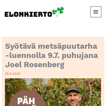
Siirry
sisältöön
Syötävä metsäpuutarha
-luennolla 9.7. puhujana
Joel Rosenberg
25.6.2024