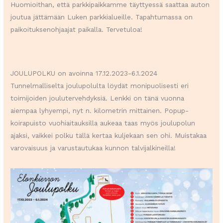
Huomioithan, että parkkipaikkamme täyttyessä saattaa auton
joutua jättämään Luken parkkialueille. Tapahtumassa on
paikoituksenohjaajat paikalla. Tervetuloa!
JOULUPOLKU on avoinna 17.12.2023-6.1.2024
Tunnelmalliselta joulupolulta löydät monipuolisesti eri
toimijoiden joulutervehdyksiä. Lenkki on tänä vuonna
aiempaa lyhyempi, nyt n. kilometrin mittainen. Popup-
koirapuisto vuohiaitauksilla aukeaa taas myös joulupolun
ajaksi, vaikkei polku tällä kertaa kuljekaan sen ohi. Muistakaa
varovaisuus ja varustautukaa kunnon talvijalkineilla!