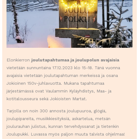
Elonkierron
joulutapahtumaa ja joulupolun avajaisia
vietetään sunnuntaina 17.12.2023 klo 15-18. Tänä vuonna
avajaisia vietetään joulutapahtuman merkeissä ja osana
Jokioinen 150v-juhlavuotta. Mukana tapahtumaa
järjestämässä ovat Vaulammin Kyläyhdistys, Maa- ja
kotitalousseura sekä Jokioisten Martat.
Tarjolla on noin 300 annosta joulupuuroa, glögiä,
joulupipareita, musiikkiesityksiä, askartelua, metsän
joulurauhan julistus, kunnan tervehdyssanat ja tietenkin
Joulupukki. Luvassa myös paljon muuta talvista ohjelmaa!