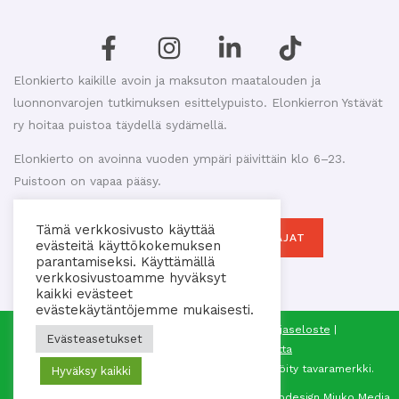
Elonkierto kaikille avoin ja maksuton maatalouden ja
luonnonvarojen tutkimuksen esittelypuisto. Elonkierron Ystävät
ry hoitaa puistoa täydellä sydämellä.
Elonkierto on avoinna vuoden ympäri päivittäin klo 6–23.
Puistoon on vapaa pääsy.
Tämä verkkosivusto käyttää
MAKASIINIKAHVILAN AUKIOLOAJAT
evästeitä käyttökokemuksen
parantamiseksi. Käyttämällä
verkkosivustoamme hyväksyt
kaikki evästeet
evästekäytäntöjemme mukaisesti.
© 2026 Elonkierron Ystävät ry |
Tietosuojaseloste
|
Evästeasetukset
Saavutettavuusseloste
|
Sivukartta
®
Elonkierto
on Elonkierron Ystävät ry:n rekisteröity tavaramerkki.
Hyväksy kaikki
Webdesign
Miuko Media