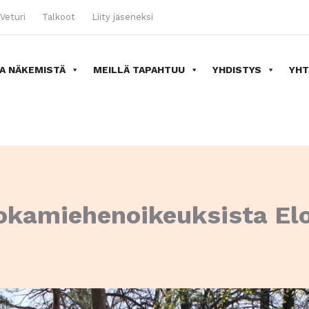
Veturi
Talkoot
Liity jäseneksi
A NÄKEMISTÄ
MEILLÄ TAPAHTUU
YHDISTYS
YHT
jokamiehenoikeuksista El