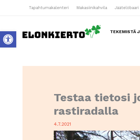
Siirry
Tapahtumakalenteri
Makasiinikahvila
Jäätelöbaari 
sisältöön
Open toolbar
TEKEMISTÄ J
Testaa tietosi 
rastiradalla
4.7.2021