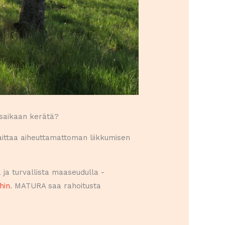
ä saikaan kerätä?
ittaa aiheuttamattoman liikkumisen
ja turvallista maaseudulla -
hin
. MATURA saa rahoitusta