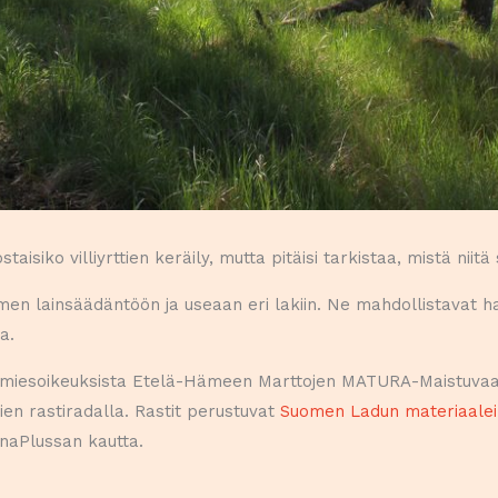
taisiko villiyrttien keräily, mutta pitäisi tarkistaa, mistä niit
n lainsäädäntöön ja useaan eri lakiin. Ne mahdollistavat ha
a.
okamiesoikeuksista Etelä-Hämeen Marttojen MATURA-Maistuvaa 
n rastiradalla. Rastit perustuvat
Suomen Ladun materiaalei
aPlussan kautta.