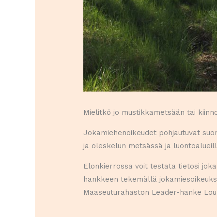
Mielitkö jo mustikkametsään tai kiinnos
Jokamiehenoikeudet pohjautuvat suome
ja oleskelun metsässä ja luontoalueill
Elonkierrossa voit testata tietosi j
hankkeen tekemällä jokamiesoikeuksie
Maaseuturahaston Leader-hanke Loun