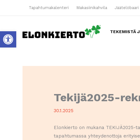
Siirry
Tapahtumakalenteri
Makasiinikahvila
Jäätelöbaari 
sisältöön
Open toolbar
TEKEMISTÄ J
Tekijä2025-rek
30.1.2025
Elonkierto on mukana TEKIJÄ2025-tap
tapahtumassa yhteydenottoja erityisesti