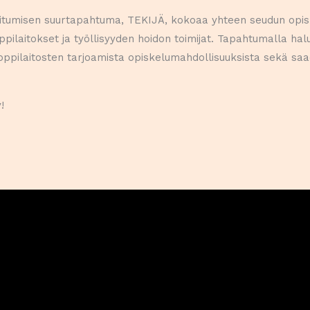
itumisen suurtapahtuma, TEKIJÄ, kokoaa yhteen seudun opiskel
oppilaitokset ja työllisyyden hoidon toimijat. Tapahtumalla halu
a oppilaitosten tarjoamista opiskelumahdollisuuksista sekä sa
!