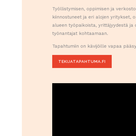
Työllistymisen, oppimisen ja verkosto
kiinnostuneet ja eri alojen yritykset, 
alueen työpaikoista, yrittäjyydestä j
työnantajat kohtaamaan.
Tapahtumiin on kävijöille vapaa pääsy
TEKIJATAPAHTUMA.FI