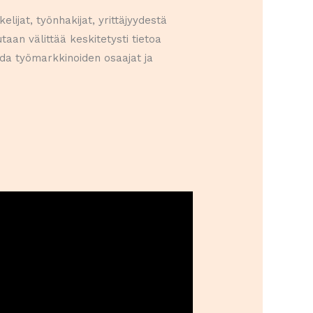
ijat, työnhakijat, yrittäjyydestä
taan välittää keskitetysti tietoa
ada työmarkkinoiden osaajat ja