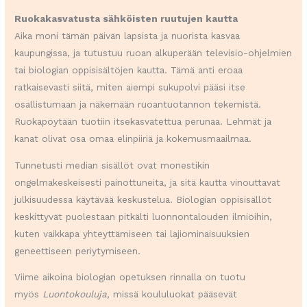
Ruokakasvatusta sähköisten ruutujen kautta
Aika moni tämän päivän lapsista ja nuorista kasvaa
kaupungissa, ja tutustuu ruoan alkuperään televisio-ohjelmien
tai biologian oppisisältöjen kautta. Tämä anti eroaa
ratkaisevasti siitä, miten aiempi sukupolvi pääsi itse
osallistumaan ja näkemään ruoantuotannon tekemistä.
Ruokapöytään tuotiin itsekasvatettua perunaa. Lehmät ja
kanat olivat osa omaa elinpiiriä ja kokemusmaailmaa.
Tunnetusti median sisällöt ovat monestikin
ongelmakeskeisesti painottuneita, ja sitä kautta vinouttavat
julkisuudessa käytävää keskustelua. Biologian oppisisällöt
keskittyvät puolestaan pitkälti luonnontalouden ilmiöihin,
kuten vaikkapa yhteyttämiseen tai lajiominaisuuksien
geneettiseen periytymiseen.
Viime aikoina biologian opetuksen rinnalla on tuotu
myös
Luontokouluja,
missä koululuokat pääsevät