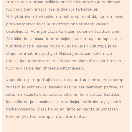
tutustumaan oman paikkakunnan lähiluontoon ja oppimaan
luonnon toiminnasta itse tutkien ja tarkastellen.
Yhteyttäminen ilmiönäkin on helpompi mieltää, kun on ensin
porkkanapenkin laidalla miettinyt onnistuneen kasvun
osatekijöitä. Auringonvaloa tarvitaan sokerien tuottamiseen.
Riittääkö kuitenkaan luonnonlajien tuntemus, kun lapsista ja
nuorista pitäisi kasvaa myös tulevaisuuden kuluttajia ja eri
alojen ammatinharjoittajia? Näissä joudutaan hakemaan
ratkaisuja luonnonvarojen aktiiviseen käyttöön sekä ihmisen ja
luonnon tarpeiden yhteensovittamiseen.
Jopa biologian opettajilta saattaa puuttua teemojen tarkempi
tuntemus esimerkiksi kasvien kasvun seuraamisen parissa, tai
siitä, minkälaista elämää suomalainen lehmä elää. Saatikka
kansallisten ja kansainvälisten ruokajärjestelmien nykyisestä
myllerryksestä, jossa halpojen hintojen kautta suunnataan
kohden yhä teollisempaa ruoantuotantoa.