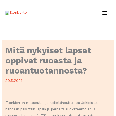
Siirry
sisältöön
Mitä nykyiset lapset
oppivat ruoasta ja
ruoantuotannosta?
30.5.2024
Elonkierron maaseutu- ja kotieläinpuistossa Jokioisilla
nähdään päivittäin lapsia ja perheitä ruokateemojen ja
ruoanviljelyn äärellä. Täällä ruokaan tutustutaan kaikilla