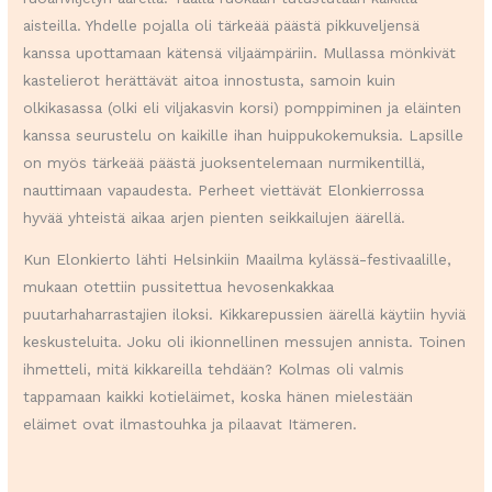
aisteilla. Yhdelle pojalla oli tärkeää päästä pikkuveljensä
kanssa upottamaan kätensä viljaämpäriin. Mullassa mönkivät
kastelierot herättävät aitoa innostusta, samoin kuin
olkikasassa (olki eli viljakasvin korsi) pomppiminen ja eläinten
kanssa seurustelu on kaikille ihan huippukokemuksia. Lapsille
on myös tärkeää päästä juoksentelemaan nurmikentillä,
nauttimaan vapaudesta. Perheet viettävät Elonkierrossa
hyvää yhteistä aikaa arjen pienten seikkailujen äärellä.
Kun Elonkierto lähti Helsinkiin Maailma kylässä-festivaalille,
mukaan otettiin pussitettua hevosenkakkaa
puutarhaharrastajien iloksi. Kikkarepussien äärellä käytiin hyviä
keskusteluita. Joku oli ikionnellinen messujen annista. Toinen
ihmetteli, mitä kikkareilla tehdään? Kolmas oli valmis
tappamaan kaikki kotieläimet, koska hänen mielestään
eläimet ovat ilmastouhka ja pilaavat Itämeren.