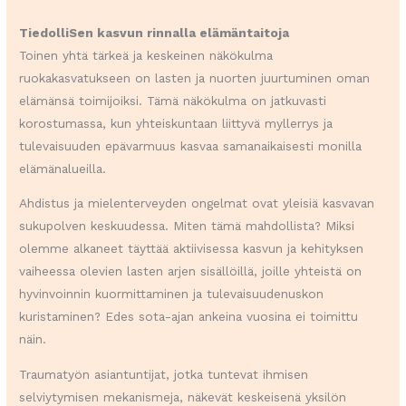
TiedolliSen kasvun rinnalla elämäntaitoja
Toinen yhtä tärkeä ja keskeinen näkökulma
ruokakasvatukseen on lasten ja nuorten juurtuminen oman
elämänsä toimijoiksi. Tämä näkökulma on jatkuvasti
korostumassa, kun yhteiskuntaan liittyvä myllerrys ja
tulevaisuuden epävarmuus kasvaa samanaikaisesti monilla
elämänalueilla.
Ahdistus ja mielenterveyden ongelmat ovat yleisiä kasvavan
sukupolven keskuudessa. Miten tämä mahdollista? Miksi
olemme alkaneet täyttää aktiivisessa kasvun ja kehityksen
vaiheessa olevien lasten arjen sisällöillä, joille yhteistä on
hyvinvoinnin kuormittaminen ja tulevaisuudenuskon
kuristaminen? Edes sota-ajan ankeina vuosina ei toimittu
näin.
Traumatyön asiantuntijat, jotka tuntevat ihmisen
selviytymisen mekanismeja, näkevät keskeisenä yksilön