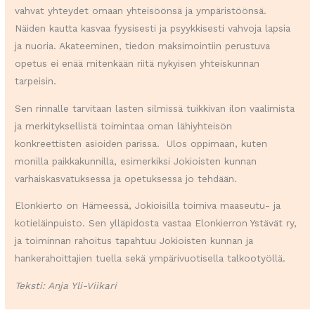
vahvat yhteydet omaan yhteisöönsä ja ympäristöönsä.
Näiden kautta kasvaa fyysisesti ja psyykkisesti vahvoja lapsia
ja nuoria. Akateeminen, tiedon maksimointiin perustuva
opetus ei enää mitenkään riitä nykyisen yhteiskunnan
tarpeisin.
Sen rinnalle tarvitaan lasten silmissä tuikkivan ilon vaalimista
ja merkityksellistä toimintaa oman lähiyhteisön
konkreettisten asioiden parissa. Ulos oppimaan, kuten
monilla paikkakunnilla, esimerkiksi Jokioisten kunnan
varhaiskasvatuksessa ja opetuksessa
jo tehdään.
Elonkierto on Hämeessä, Jokioisilla toimiva maaseutu- ja
kotieläinpuisto. Sen ylläpidosta vastaa Elonkierron Ystävät ry,
ja toiminnan rahoitus tapahtuu Jokioisten kunnan ja
hankerahoittajien tuella sekä ympärivuotisella talkootyöllä.
Teksti: Anja Yli-Viikari